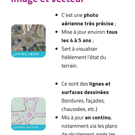
C’est une
photo
aérienne très précise
;
Mise à jour environ
tous
les 4 à 5 ans
;
Sert à visualiser
fidèlement l’état du
terrain.
Ce sont des
lignes et
surfaces dessinées
(bordures, façades,
chaussées, etc.)
Mis à jour
en continu
,
notamment via les plans
de récolement après les