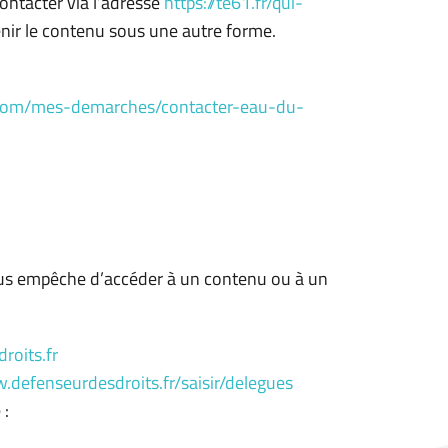
ontacter via l’adresse
https://te61.fr/qui-
tenir le contenu sous une autre forme.
.com/mes-demarches/contacter-eau-du-
 vous empêche d’accéder à un contenu ou à un
roits.fr
.defenseurdesdroits.fr/saisir/delegues
 :