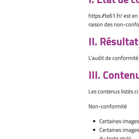
https://te61.fr/ est e
raison des non-confo
II. Résulta
L’audit de conformité 
III. Conten
Les contenus listés c
Non-conformité
Certaines images
Certaines image
du texte stylé.